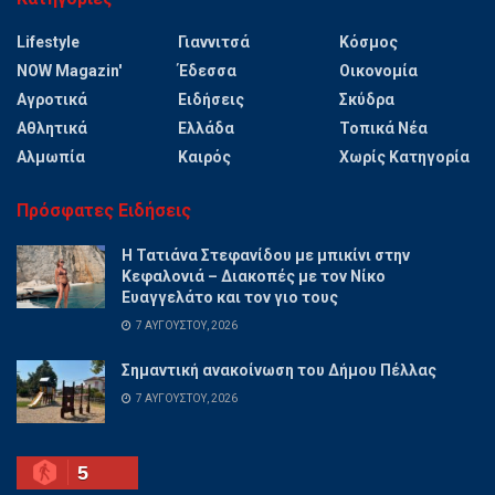
Lifestyle
Γιαννιτσά
Κόσμος
NOW Magazin'
Έδεσσα
Οικονομία
Αγροτικά
Ειδήσεις
Σκύδρα
Αθλητικά
Ελλάδα
Τοπικά Νέα
Αλμωπία
Καιρός
Χωρίς Κατηγορία
Πρόσφατες Ειδήσεις
Η Τατιάνα Στεφανίδου με μπικίνι στην
Κεφαλονιά – Διακοπές με τον Νίκο
Ευαγγελάτο και τον γιο τους
7 ΑΥΓΟΎΣΤΟΥ, 2026
Σημαντική ανακοίνωση του Δήμου Πέλλας
7 ΑΥΓΟΎΣΤΟΥ, 2026
5