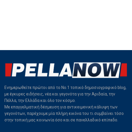
Ενημερωθείτε πρώτοι από το Νο.1 τοπικό δημοσιογραφικό blog,
με έγκυρες ειδήσεις, νέα και γεγονότα για την Αριδαία, την
Πέλλα, την Ελλάδα και όλο τον κόσμο.
Με επαγγελματική δέσμευση για αντικειμενική κάλυψη των
γεγονότων, παρέχουμε μία πλήρη εικόνα του τι συμβαίνει τόσο
στην τοπική μας κοινωνία όσο και σε πανελλαδικό επίπεδο.