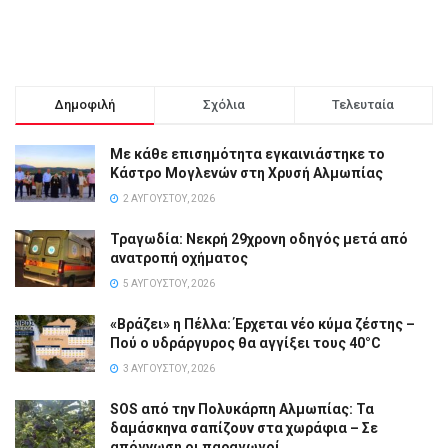
Δημοφιλή
Σχόλια
Τελευταία
Με κάθε επισημότητα εγκαινιάστηκε το
Κάστρο Μογλενών στη Χρυσή Αλμωπίας
2 ΑΥΓΟΎΣΤΟΥ, 2026
Τραγωδία: Νεκρή 29χρονη οδηγός μετά από
ανατροπή οχήματος
5 ΑΥΓΟΎΣΤΟΥ, 2026
«Βράζει» η Πέλλα: Έρχεται νέο κύμα ζέστης –
Πού ο υδράργυρος θα αγγίξει τους 40°C
3 ΑΥΓΟΎΣΤΟΥ, 2026
SOS από την Πολυκάρπη Αλμωπίας: Τα
δαμάσκηνα σαπίζουν στα χωράφια – Σε
απόγνωση οι παραγωγοί