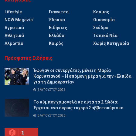
Lifestyle
Γιαννιτσά
Κόσμος
NOW Magazin'
Έδεσσα
Οικονομία
Αγροτικά
Ειδήσεις
Σκύδρα
Αθλητικά
Ελλάδα
Τοπικά Νέα
Αλμωπία
Καιρός
Χωρίς Κατηγορία
Πρόσφατες Ειδήσεις
Έφυγαν οι συνεργάτες, μένει η Μαρία
Καρυστιανού – Η επόμενη μέρα για την «Ελπίδα
για τη Δημοκρατία»
6 ΑΥΓΟΎΣΤΟΥ, 2026
Το σύμπαν χαμογελά σε αυτά τα 2 ζώδια:
Έρχεται ένα άκρως τυχερό Σαββατοκύριακο
6 ΑΥΓΟΎΣΤΟΥ, 2026
1