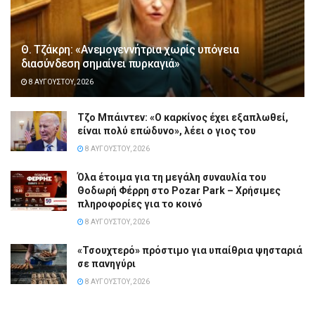
Θ. Τζάκρη: «Ανεμογεννήτρια χωρίς υπόγεια
διασύνδεση σημαίνει πυρκαγιά»
8 ΑΥΓΟΎΣΤΟΥ, 2026
Τζο Μπάιντεν: «Ο καρκίνος έχει εξαπλωθεί,
είναι πολύ επώδυνο», λέει ο γιος του
8 ΑΥΓΟΎΣΤΟΥ, 2026
Όλα έτοιμα για τη μεγάλη συναυλία του
Θοδωρή Φέρρη στο Pozar Park – Χρήσιμες
πληροφορίες για το κοινό
8 ΑΥΓΟΎΣΤΟΥ, 2026
«Τσουχτερό» πρόστιμο για υπαίθρια ψησταριά
σε πανηγύρι
8 ΑΥΓΟΎΣΤΟΥ, 2026