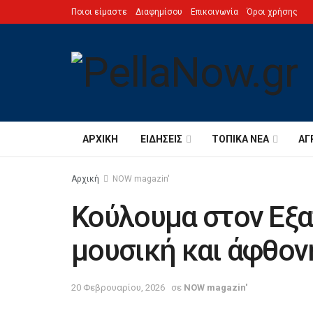
Ποιοι είμαστε
Διαφημίσου
Επικοινωνία
Όροι χρήσης
ΑΡΧΙΚΉ
ΕΙΔΉΣΕΙΣ
ΤΟΠΙΚΆ ΝΈΑ
ΑΓ
Αρχική
NOW magazin'
Κούλουμα στον Εξ
μουσική και άφθο
20 Φεβρουαρίου, 2026
σε
NOW magazin'