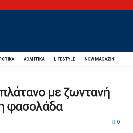
ΡΟΤΙΚΆ
ΑΘΛΗΤΙΚΆ
LIFESTYLE
NOW MAGAZIN’
απλάτανο με ζωντανή
νη φασολάδα
0