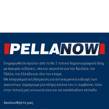
Ενημερωθείτε πρώτοι από το Νο.1 τοπικό δημοσιογραφικό blog,
με έγκυρες ειδήσεις, νέα και γεγονότα για την Αριδαία, την
Πέλλα, την Ελλάδα και όλο τον κόσμο.
Με επαγγελματική δέσμευση για αντικειμενική κάλυψη των
γεγονότων, παρέχουμε μία πλήρη εικόνα του τι συμβαίνει τόσο
στην τοπική μας κοινωνία όσο και σε πανελλαδικό επίπεδο.
Ακολουθήστε μας