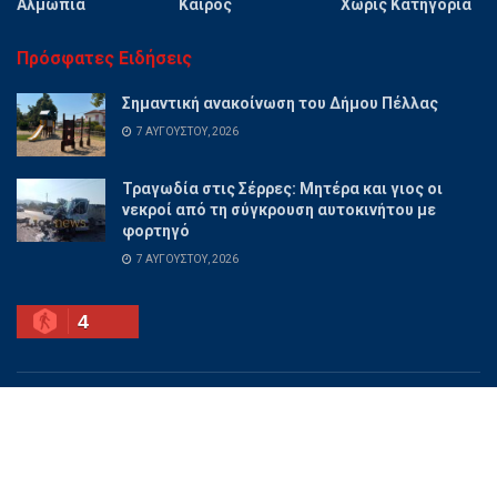
Αλμωπία
Καιρός
Χωρίς Κατηγορία
Πρόσφατες Ειδήσεις
Σημαντική ανακοίνωση του Δήμου Πέλλας
7 ΑΥΓΟΎΣΤΟΥ, 2026
Τραγωδία στις Σέρρες: Μητέρα και γιος οι
νεκροί από τη σύγκρουση αυτοκινήτου με
φορτηγό
7 ΑΥΓΟΎΣΤΟΥ, 2026
4
Ποιοι είμαστε
Διαφημίσου
Επικοινωνία
Όροι χρήσης
© 2025 PellaNow - Ειδήσεις για όλη την Πέλλα.