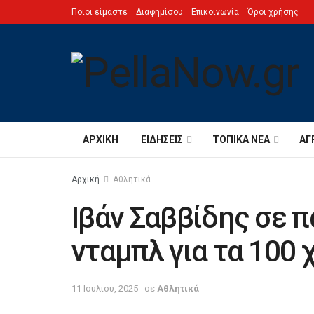
Ποιοι είμαστε
Διαφημίσου
Επικοινωνία
Όροι χρήσης
ΑΡΧΙΚΉ
ΕΙΔΉΣΕΙΣ
ΤΟΠΙΚΆ ΝΈΑ
ΑΓ
Αρχική
Αθλητικά
Ιβάν Σαββίδης σε π
νταμπλ για τα 100 
11 Ιουλίου, 2025
σε
Αθλητικά