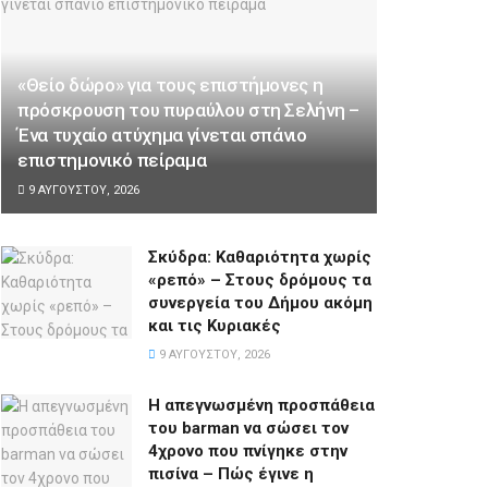
«Θείο δώρο» για τους επιστήμονες η
πρόσκρουση του πυραύλου στη Σελήνη –
Ένα τυχαίο ατύχημα γίνεται σπάνιο
επιστημονικό πείραμα
9 ΑΥΓΟΎΣΤΟΥ, 2026
Σκύδρα: Καθαριότητα χωρίς
«ρεπό» – Στους δρόμους τα
συνεργεία του Δήμου ακόμη
και τις Κυριακές
9 ΑΥΓΟΎΣΤΟΥ, 2026
Η απεγνωσμένη προσπάθεια
του barman να σώσει τον
4χρονο που πνίγηκε στην
πισίνα – Πώς έγινε η