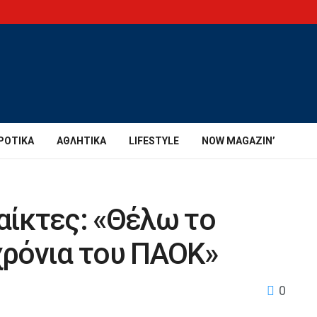
ΡΟΤΙΚΆ
ΑΘΛΗΤΙΚΆ
LIFESTYLE
NOW MAGAZIN’
αίκτες: «Θέλω το
χρόνια του ΠΑΟΚ»
0