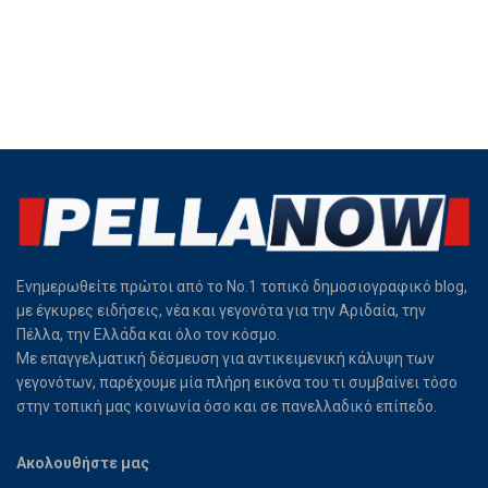
Ενημερωθείτε πρώτοι από το Νο.1 τοπικό δημοσιογραφικό blog,
με έγκυρες ειδήσεις, νέα και γεγονότα για την Αριδαία, την
Πέλλα, την Ελλάδα και όλο τον κόσμο.
Με επαγγελματική δέσμευση για αντικειμενική κάλυψη των
γεγονότων, παρέχουμε μία πλήρη εικόνα του τι συμβαίνει τόσο
στην τοπική μας κοινωνία όσο και σε πανελλαδικό επίπεδο.
Ακολουθήστε μας