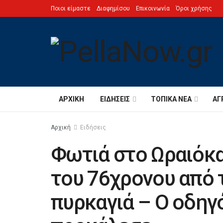
Ποιοι είμαστε
Διαφημίσου
Επικοινωνία
Όροι χρήσης
ΑΡΧΙΚΉ
ΕΙΔΉΣΕΙΣ
ΤΟΠΙΚΆ ΝΈΑ
ΑΓ
Αρχική
Ειδήσεις
Φωτιά στο Ωραιόκα
του 76χρονου από 
πυρκαγιά – Ο οδηγ