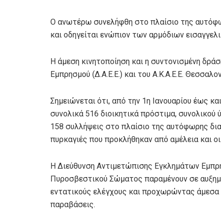
Ο ανωτέρω συνελήφθη στο πλαίσιο της αυτόφω
και οδηγείται ενώπιον των αρμόδιων εισαγγελ
Η άμεση κινητοποίηση και η συντονισμένη δρά
Εμπρησμού (Δ.Α.Ε.Ε.) και του Α.Κ.Α.Ε.Ε. Θεσσα
Σημειώνεται ότι, από την 1η Ιανουαρίου έως και
συνολικά 516 διοικητικά πρόστιμα, συνολικού 
158 συλλήψεις στο πλαίσιο της αυτόφωρης διαδ
πυρκαγιές που προκλήθηκαν από αμέλεια και οι
Η Διεύθυνση Αντιμετώπισης Εγκλημάτων Εμπρησμ
Πυροσβεστικού Σώματος παραμένουν σε αυξημέ
εντατικούς ελέγχους και προχωρώντας άμεσα
παραβάσεις.