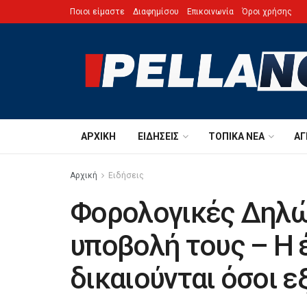
Ποιοι είμαστε
Διαφημίσου
Επικοινωνία
Όροι χρήσης
ΑΡΧΙΚΉ
ΕΙΔΉΣΕΙΣ
ΤΟΠΙΚΆ ΝΈΑ
ΑΓ
Αρχική
Ειδήσεις
Φορολογικές Δηλώσ
υποβολή τους – Η
δικαιούνται όσοι 