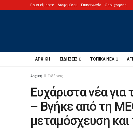
Ποιοι είμαστε
Διαφημίσου
Επικοινωνία
Όροι χρήσης
ΑΡΧΙΚΉ
ΕΙΔΉΣΕΙΣ
ΤΟΠΙΚΆ ΝΈΑ
ΑΓ
Αρχική
Ειδήσεις
Ευχάριστα νέα για
– Βγήκε από τη ΜΕ
μεταμόσχευση και 