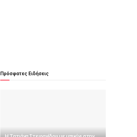
Πρόσφατες Ειδήσεις
Η Τατιάνα Στεφανίδου με μπικίνι στην