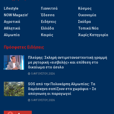
Lifestyle
Γιαννιτσά
Κόσμος
NOW Magazin'
Έδεσσα
Οικονομία
Αγροτικά
Ειδήσεις
Σκύδρα
Αθλητικά
Ελλάδα
Τοπικά Νέα
Αλμωπία
Καιρός
Χωρίς Κατηγορία
Πρόσφατες Ειδήσεις
Πλεύρης: Σκληρή αντιμεταναστευτική γραμμή
με ρητορική «εισβολής» και επίθεση στο
δικαίωμα στο άσυλο
5 ΑΥΓΟΎΣΤΟΥ, 2026
SOS από την Πολυκάρπη Αλμωπίας: Τα
δαμάσκηνα σαπίζουν στα χωράφια – Σε
απόγνωση οι παραγωγοί
5 ΑΥΓΟΎΣΤΟΥ, 2026