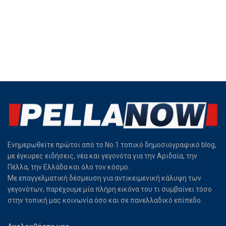
Ενημερωθείτε πρώτοι από το Νο.1 τοπικό δημοσιογραφικό blog,
με έγκυρες ειδήσεις, νέα και γεγονότα για την Αριδαία, την
Πέλλα, την Ελλάδα και όλο τον κόσμο.
Με επαγγελματική δέσμευση για αντικειμενική κάλυψη των
γεγονότων, παρέχουμε μία πλήρη εικόνα του τι συμβαίνει τόσο
στην τοπική μας κοινωνία όσο και σε πανελλαδικό επίπεδο.