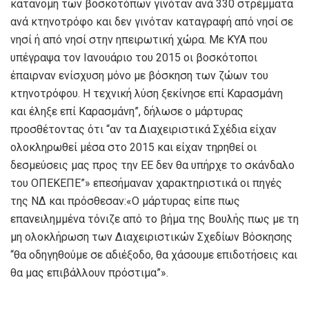
κατανομή των βοσκοτόπων γινόταν ανά 330 στρέμματα
ανά κτηνοτρόφο και δεν γινόταν καταγραφή από νησί σε
νησί ή από νησί στην ηπειρωτική χώρα. Με ΚΥΑ που
υπέγραψα τον Ιανουάριο του 2015 οι βοσκότοποι
έπαιρναν ενίσχυση μόνο με βόσκηση των ζώων του
κτηνοτρόφου. Η τεχνική λύση ξεκίνησε επί Καρασμάνη
και έληξε επί Καρασμάνη”, δήλωσε ο μάρτυρας
προσθέτοντας ότι “αν τα Διαχειριστικά Σχέδια είχαν
ολοκληρωθεί μέσα στο 2015 και είχαν τηρηθεί οι
δεσμεύσεις μας προς την ΕΕ δεν θα υπήρχε το σκάνδαλο
του ΟΠΕΚΕΠΕ”» επεσήμαναν χαρακτηριστικά οι πηγές
της ΝΔ και πρόσθεσαν:«Ο μάρτυρας είπε πως
επανειλημμένα τόνιζε από το βήμα της Βουλής πως με τη
μη ολοκλήρωση των Διαχειριστικών Σχεδίων Βόσκησης
“θα οδηγηθούμε σε αδιέξοδο, θα χάσουμε επιδοτήσεις και
θα μας επιβάλλουν πρόστιμα”».