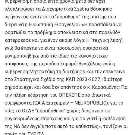
κυβέρνηση, η οποία επτά χρόνια μετά δεν έχει
ολοκληρώσει τα Διαχειριστικά Σχέδια Βόσκησης
αφήνοντας ανοιχτά τα “παράθυρα” της απάτης που
διερευνά η Ευρωπαϊκή Εισαγγελία».«Η προσπάθεια να
φορτωθεί το πρόβλημα αποκλειστικά στο παρελθόν
κατέρρευσε και για έναν ακόμη λόγο: Η “τεχνική λύση”,
ενώ θα έπρεπε να είναι προσωρινή, ουσιαστικά
μονιμοποιήθηκε από τις ίδιες τις κανονιστικές
αποφάσεις της περιόδου Σαμαρά-Βενιζέλου, ενώ η
κυβέρνηση Μητσοτάκη τη διατήρησε και την επέκτεινε
στο Στρατηγικό Σχέδιο της ΚΑΠ 2023-2027. Ιδιαίτερη
σημασία έχει και όσα δεν απάντησε ο κ. Καρασμάνης: Για
την πλήρη εξάρτηση του ΟΠΕΚΕΠΕ από ιδιωτικά
συμφέροντα (GAIA Επιχειρείν – NEUROPUBLIC), για το
πώς το ΟΣΔΕ “παραδόθηκε” χωρίς διαφάνεια σε
συγκεκριμένους παρόχους και για το γιατί η κυβέρνηση
της ΝΔ δεν άγγιξε ποτέ αυτό το καθεστώς», τονίζουν οι
πηγές του ΣΥΡΙΖΑ.