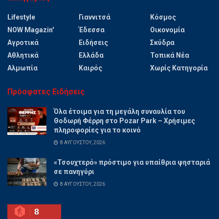
Lifestyle
Γιαννιτσά
Κόσμος
NOW Magazin'
Έδεσσα
Οικονομία
Αγροτικά
Ειδήσεις
Σκύδρα
Αθλητικά
Ελλάδα
Τοπικά Νέα
Αλμωπία
Καιρός
Χωρίς Κατηγορία
Πρόσφατες Ειδήσεις
Όλα έτοιμα για τη μεγάλη συναυλία του
Θοδωρή Φέρρη στο Pozar Park – Χρήσιμες
πληροφορίες για το κοινό
8 ΑΥΓΟΎΣΤΟΥ, 2026
«Τσουχτερό» πρόστιμο για υπαίθρια ψησταριά
σε πανηγύρι
8 ΑΥΓΟΎΣΤΟΥ, 2026
8