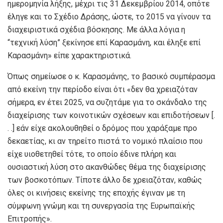
ημερομηνία λήξης, μέχρι τις 31 Δεκεμβρίου 2014, οπότε
έληγε και το Σχέδιο Δράσης, ώστε, το 2015 να γίνουν τα
διαχειριστικά σχέδια βόσκησης. Με άλλα λόγια η
“τεχνική λύση” ξεκίνησε επί Καρασμάνη, και έληξε επί
Καρασμάνη» είπε χαρακτηριστικά.
Όπως σημείωσε ο κ. Καρασμάνης, το βασικό συμπέρασμα
από εκείνη την περίοδο είναι ότι «δεν θα χρειαζόταν
σήμερα, εν έτει 2025, να συζητάμε για το σκάνδαλο της
διαχείρισης των κοινοτικών σχέσεων και επιδοτήσεων [.
. .] εάν είχε ακολουθηθεί ο δρόμος που χαράξαμε προ
δεκαετίας, κι αν τηρείτο πιστά το νομικό πλαίσιο που
είχε υιοθετηθεί τότε, το οποίο έδινε πλήρη και
ουσιαστική λύση στο ακανθώδες θέμα της διαχείρισης
των βοσκοτόπων. Τίποτε άλλο δε χρειαζόταν, καθώς
όλες οι κινήσεις εκείνης της εποχής έγιναν με τη
σύμφωνη γνώμη και τη συνεργασία της Ευρωπαϊκής
Επιτροπής».