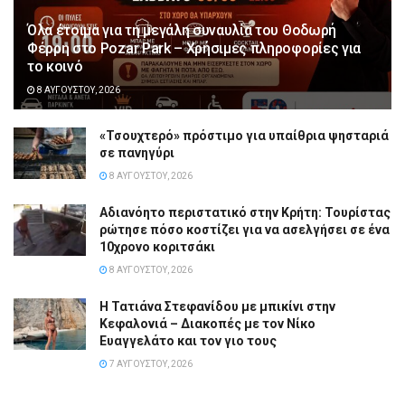
Όλα έτοιμα για τη μεγάλη συναυλία του Θοδωρή
Φέρρη στο Pozar Park – Χρήσιμες πληροφορίες για
το κοινό
8 ΑΥΓΟΎΣΤΟΥ, 2026
«Τσουχτερό» πρόστιμο για υπαίθρια ψησταριά
σε πανηγύρι
8 ΑΥΓΟΎΣΤΟΥ, 2026
Αδιανόητο περιστατικό στην Κρήτη: Τουρίστας
ρώτησε πόσο κοστίζει για να ασελγήσει σε ένα
10χρονο κοριτσάκι
8 ΑΥΓΟΎΣΤΟΥ, 2026
Η Τατιάνα Στεφανίδου με μπικίνι στην
Κεφαλονιά – Διακοπές με τον Νίκο
Ευαγγελάτο και τον γιο τους
7 ΑΥΓΟΎΣΤΟΥ, 2026