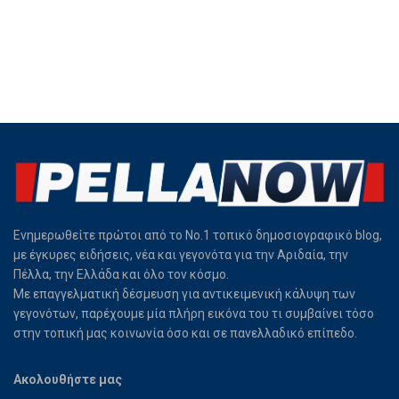
Ενημερωθείτε πρώτοι από το Νο.1 τοπικό δημοσιογραφικό blog,
με έγκυρες ειδήσεις, νέα και γεγονότα για την Αριδαία, την
Πέλλα, την Ελλάδα και όλο τον κόσμο.
Με επαγγελματική δέσμευση για αντικειμενική κάλυψη των
γεγονότων, παρέχουμε μία πλήρη εικόνα του τι συμβαίνει τόσο
στην τοπική μας κοινωνία όσο και σε πανελλαδικό επίπεδο.
Ακολουθήστε μας