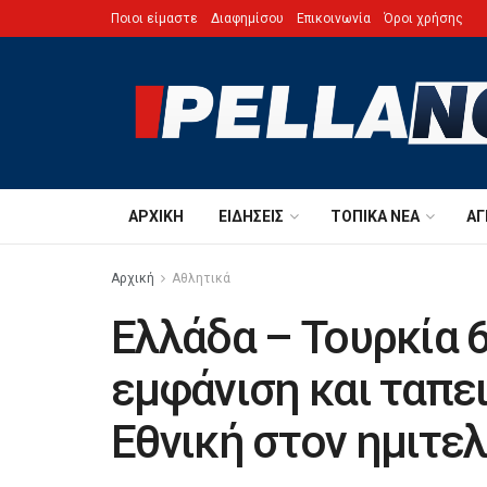
Ποιοι είμαστε
Διαφημίσου
Επικοινωνία
Όροι χρήσης
ΑΡΧΙΚΉ
ΕΙΔΉΣΕΙΣ
ΤΟΠΙΚΆ ΝΈΑ
ΑΓ
Αρχική
Αθλητικά
Ελλάδα – Τουρκία 6
εμφάνιση και ταπει
Εθνική στον ημιτελ