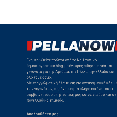
Ενημερωθείτε πρώτοι από το Νο.1 τοπικό
δημοσιογραφικό blog, με έγκυρες ειδήσεις, νέα και
γεγονότα για την Αριδαία, την Πέλλα, την Ελλάδα και
όλο τον κόσμο.
Με επαγγελματική δέσμευση για αντικειμενική κάλυ
των γεγονότων, παρέχουμε μία πλήρη εικόνα του τι
συμβαίνει τόσο στην τοπική μας κοινωνία όσο και σε
πανελλαδικό επίπεδο.
Ακολουθήστε μας