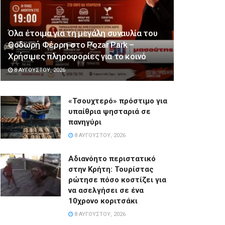
Όλα έτοιμα για τη μεγάλη συναυλία του
Θοδωρή Φέρρη στο Pozar Park –
Χρήσιμες πληροφορίες για το κοινό
8 ΑΥΓΟΎΣΤΟΥ, 2026
«Τσουχτερό» πρόστιμο για
υπαίθρια ψησταριά σε
πανηγύρι
8 ΑΥΓΟΎΣΤΟΥ, 2026
Αδιανόητο περιστατικό
στην Κρήτη: Τουρίστας
ρώτησε πόσο κοστίζει για
να ασελγήσει σε ένα
10χρονο κοριτσάκι
8 ΑΥΓΟΎΣΤΟΥ, 2026