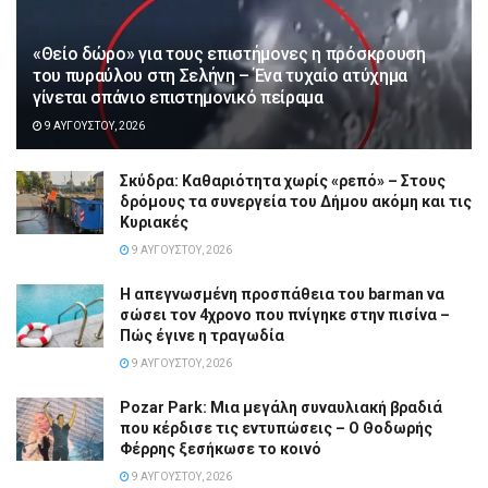
«Θείο δώρο» για τους επιστήμονες η πρόσκρουση
του πυραύλου στη Σελήνη – Ένα τυχαίο ατύχημα
γίνεται σπάνιο επιστημονικό πείραμα
9 ΑΥΓΟΎΣΤΟΥ, 2026
Σκύδρα: Καθαριότητα χωρίς «ρεπό» – Στους
δρόμους τα συνεργεία του Δήμου ακόμη και τις
Κυριακές
9 ΑΥΓΟΎΣΤΟΥ, 2026
Η απεγνωσμένη προσπάθεια του barman να
σώσει τον 4χρονο που πνίγηκε στην πισίνα –
Πώς έγινε η τραγωδία
9 ΑΥΓΟΎΣΤΟΥ, 2026
Pozar Park: Μια μεγάλη συναυλιακή βραδιά
που κέρδισε τις εντυπώσεις – Ο Θοδωρής
Φέρρης ξεσήκωσε το κοινό
9 ΑΥΓΟΎΣΤΟΥ, 2026