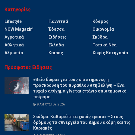
Κατηγορίες
Lifestyle
Γιαννιτσά
Κόσμος
NOW Magazin'
Έδεσσα
Οικονομία
Αγροτικά
Ειδήσεις
Σκύδρα
Αθλητικά
Ελλάδα
Τοπικά Νέα
Αλμωπία
Καιρός
Χωρίς Κατηγορία
Πρόσφατες Ειδήσεις
«Θείο δώρο» για τους επιστήμονες η
πρόσκρουση του πυραύλου στη Σελήνη – Ένα
τυχαίο ατύχημα γίνεται σπάνιο επιστημονικό
πείραμα
9 ΑΥΓΟΎΣΤΟΥ, 2026
Σκύδρα: Καθαριότητα χωρίς «ρεπό» – Στους
δρόμους τα συνεργεία του Δήμου ακόμη και τις
Κυριακές