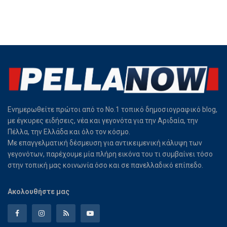
Ενημερωθείτε πρώτοι από το Νο.1 τοπικό δημοσιογραφικό blog,
με έγκυρες ειδήσεις, νέα και γεγονότα για την Αριδαία, την
Πέλλα, την Ελλάδα και όλο τον κόσμο.
Με επαγγελματική δέσμευση για αντικειμενική κάλυψη των
γεγονότων, παρέχουμε μία πλήρη εικόνα του τι συμβαίνει τόσο
στην τοπική μας κοινωνία όσο και σε πανελλαδικό επίπεδο.
Ακολουθήστε μας