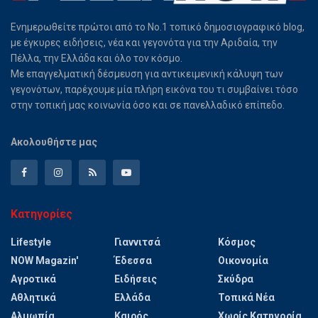
Ενημερωθείτε πρώτοι από το Νο.1 τοπικό δημοσιογραφικό blog,
με έγκυρες ειδήσεις, νέα και γεγονότα για την Αριδαία, την
Πέλλα, την Ελλάδα και όλο τον κόσμο.
Με επαγγελματική δέσμευση για αντικειμενική κάλυψη των
γεγονότων, παρέχουμε μία πλήρη εικόνα του τι συμβαίνει τόσο
στην τοπική μας κοινωνία όσο και σε πανελλαδικό επίπεδο.
Ακολουθήστε μας
Κατηγορίες
Lifestyle
Γιαννιτσά
Κόσμος
NOW Magazin'
Έδεσσα
Οικονομία
Αγροτικά
Ειδήσεις
Σκύδρα
Αθλητικά
Ελλάδα
Τοπικά Νέα
Αλμωπία
Καιρός
Χωρίς Κατηγορία