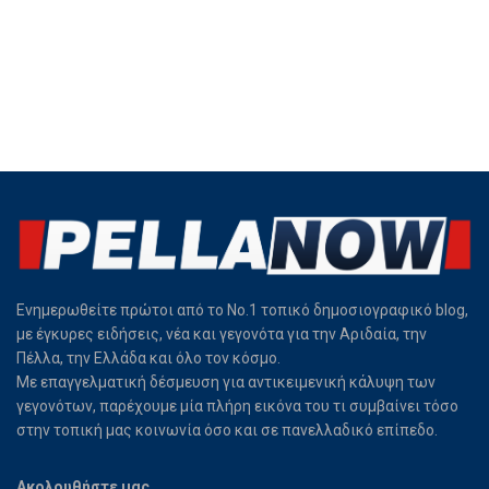
Ενημερωθείτε πρώτοι από το Νο.1 τοπικό δημοσιογραφικό blog,
με έγκυρες ειδήσεις, νέα και γεγονότα για την Αριδαία, την
Πέλλα, την Ελλάδα και όλο τον κόσμο.
Με επαγγελματική δέσμευση για αντικειμενική κάλυψη των
γεγονότων, παρέχουμε μία πλήρη εικόνα του τι συμβαίνει τόσο
στην τοπική μας κοινωνία όσο και σε πανελλαδικό επίπεδο.
Ακολουθήστε μας