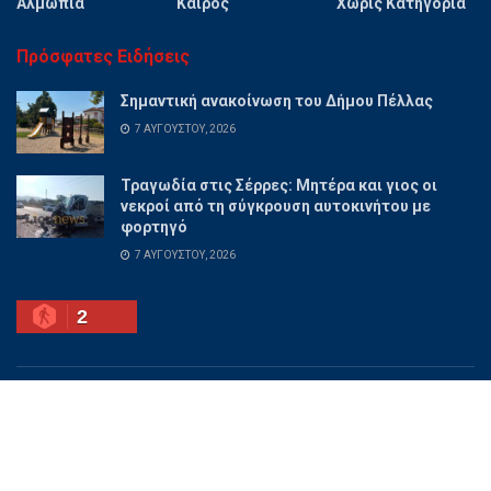
Αλμωπία
Καιρός
Χωρίς Κατηγορία
Πρόσφατες Ειδήσεις
Σημαντική ανακοίνωση του Δήμου Πέλλας
7 ΑΥΓΟΎΣΤΟΥ, 2026
Τραγωδία στις Σέρρες: Μητέρα και γιος οι
νεκροί από τη σύγκρουση αυτοκινήτου με
φορτηγό
7 ΑΥΓΟΎΣΤΟΥ, 2026
2
Ποιοι είμαστε
Διαφημίσου
Επικοινωνία
Όροι χρήσης
© 2025 PellaNow - Ειδήσεις για όλη την Πέλλα.