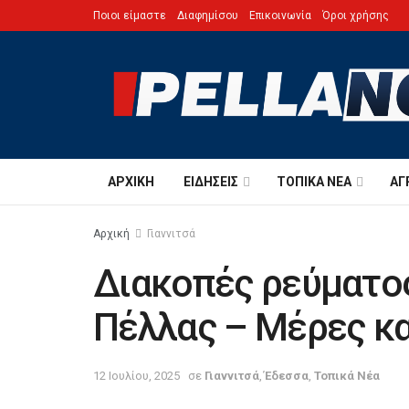
Ποιοι είμαστε
Διαφημίσου
Επικοινωνία
Όροι χρήσης
ΑΡΧΙΚΉ
ΕΙΔΉΣΕΙΣ
ΤΟΠΙΚΆ ΝΈΑ
ΑΓ
Αρχική
Γιαννιτσά
Διακοπές ρεύματος
Πέλλας – Μέρες κ
12 Ιουλίου, 2025
σε
Γιαννιτσά
,
Έδεσσα
,
Τοπικά Νέα