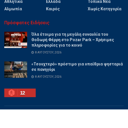
Αθλητικά
Ελλάδα
Τοπικά Νέα
Αλμωπία
Καιρός
Χωρίς Κατηγορία
Πρόσφατες Ειδήσεις
Όλα έτοιμα για τη μεγάλη συναυλία του
Θοδωρή Φέρρη στο Pozar Park – Χρήσιμες
πληροφορίες για το κοινό
8 ΑΥΓΟΎΣΤΟΥ, 2026
«Τσουχτερό» πρόστιμο για υπαίθρια ψησταριά
σε πανηγύρι
8 ΑΥΓΟΎΣΤΟΥ, 2026
12
Ποιοι είμαστε
Διαφημίσου
Επικοινωνία
Όροι χρήσης