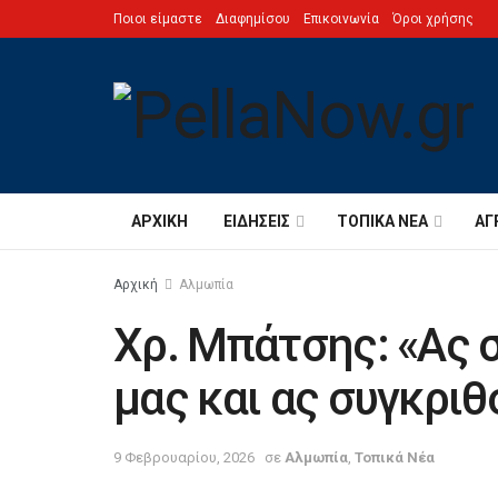
Ποιοι είμαστε
Διαφημίσου
Επικοινωνία
Όροι χρήσης
ΑΡΧΙΚΉ
ΕΙΔΉΣΕΙΣ
ΤΟΠΙΚΆ ΝΈΑ
ΑΓ
Αρχική
Αλμωπία
Χρ. Μπάτσης: «Ας 
μας και ας συγκρι
9 Φεβρουαρίου, 2026
σε
Αλμωπία
,
Τοπικά Νέα