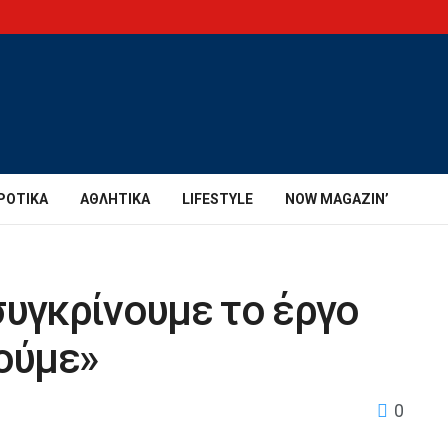
ΡΟΤΙΚΆ
ΑΘΛΗΤΙΚΆ
LIFESTYLE
NOW MAGAZIN’
συγκρίνουμε το έργο
θούμε»
0