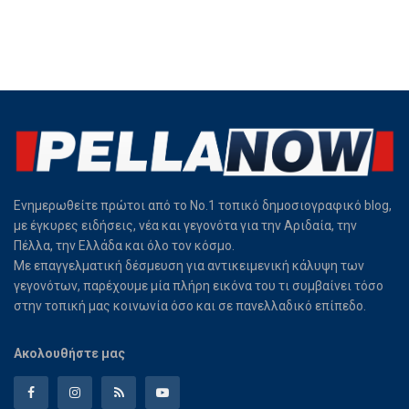
Ενημερωθείτε πρώτοι από το Νο.1 τοπικό δημοσιογραφικό blog,
με έγκυρες ειδήσεις, νέα και γεγονότα για την Αριδαία, την
Πέλλα, την Ελλάδα και όλο τον κόσμο.
Με επαγγελματική δέσμευση για αντικειμενική κάλυψη των
γεγονότων, παρέχουμε μία πλήρη εικόνα του τι συμβαίνει τόσο
στην τοπική μας κοινωνία όσο και σε πανελλαδικό επίπεδο.
Ακολουθήστε μας