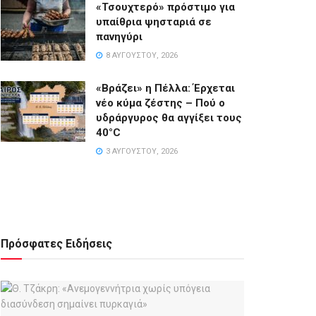
«Τσουχτερό» πρόστιμο για
υπαίθρια ψησταριά σε
πανηγύρι
8 ΑΥΓΟΎΣΤΟΥ, 2026
«Βράζει» η Πέλλα: Έρχεται
νέο κύμα ζέστης – Πού ο
υδράργυρος θα αγγίξει τους
40°C
3 ΑΥΓΟΎΣΤΟΥ, 2026
Πρόσφατες Ειδήσεις