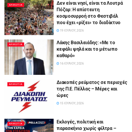
Δεν είναι νησί, είναι τα Λουτρά
ΑΛΜΩΠΊΑ
Πόζαρ: Η απίστευτη
κοσμοσυρροή στο Φεστιβάλ
που έχει «ρίξει» το διαδίκτυο
19 ΙΟΥΛΊΟΥ, 2026
Λάκης Βασιλειάδης: «Με το
ΑΛΜΩΠΊΑ
κεφάλι ψηλά και το μέτωπο
καθαρό»
16 ΙΟΥΛΊΟΥ, 2026
Διακοπές ρεύματος σε περιοχές
ΑΛΜΩΠΊΑ
της Π.Ε. Πέλλας – Μέρες και
ώρες
15 ΙΟΥΛΊΟΥ, 2026
Εκλογές, πολιτική και
ΑΛΜΩΠΊΑ
παρασκήνιο χωρίς φίλτρα –