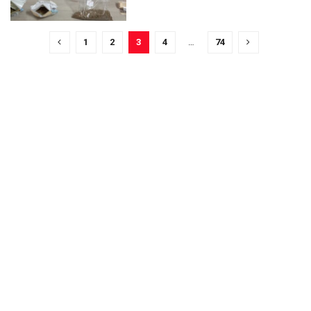
1
2
3
4
…
74