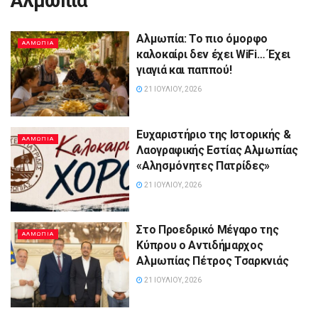
Αλμωπία
Αλμωπία: Το πιο όμορφο
ΑΛΜΩΠΊΑ
καλοκαίρι δεν έχει WiFi… Έχει
γιαγιά και παππού!
21 ΙΟΥΛΊΟΥ, 2026
Ευχαριστήριο της Ιστορικής &
ΑΛΜΩΠΊΑ
Λαογραφικής Εστίας Αλμωπίας
«Αλησμόνητες Πατρίδες»
21 ΙΟΥΛΊΟΥ, 2026
Στο Προεδρικό Μέγαρο της
ΑΛΜΩΠΊΑ
Κύπρου ο Αντιδήμαρχος
Αλμωπίας Πέτρος Τσαρκνιάς
21 ΙΟΥΛΊΟΥ, 2026