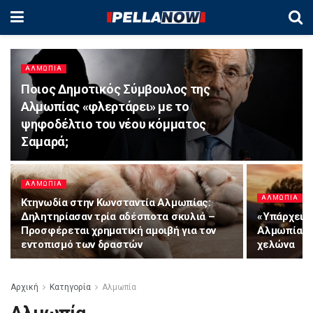
ΑΛΜΩΠΊΑ
Ποιος Δημοτικός Σύμβουλος της
Αλμωπίας «φλερτάρει» με το
ψηφοδέλτιο του νέου κόμματος
Σαμαρά;
ΑΛΜΩΠΊΑ
ΑΛΜΩΠΊΑ
Κτηνωδία στην Κωνσταντία Αλμωπίας:
Δηλητηρίασαν τρία αδέσποτα σκυλιά –
«Υπάρχει α
Προσφέρεται χρηματική αμοιβή για τον
Αλμωπία στ
εντοπισμό των δραστών
χελώνα
Αρχική
Κατηγορία
Αλμωπία