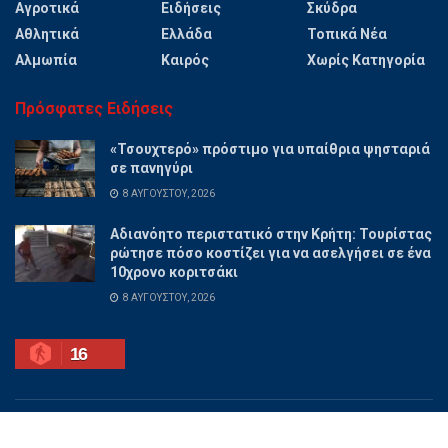
Αγροτικά
Ειδήσεις
Σκύδρα
Αθλητικά
Ελλάδα
Τοπικά Νέα
Αλμωπία
Καιρός
Χωρίς Κατηγορία
Πρόσφατες Ειδήσεις
«Τσουχτερό» πρόστιμο για υπαίθρια ψησταριά
σε πανηγύρι
8 ΑΥΓΟΎΣΤΟΥ, 2026
Αδιανόητο περιστατικό στην Κρήτη: Τουρίστας
ρώτησε πόσο κοστίζει για να ασελγήσει σε ένα
10χρονο κοριτσάκι
8 ΑΥΓΟΎΣΤΟΥ, 2026
16
Ποιοι είμαστε
Διαφημίσου
Επικοινωνία
Όροι χρήσης