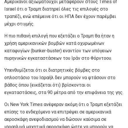
Αμερικανοί αξιωματούχοι μεταφέρουν στους Times of
Israel ότι ο Τραμπ διατηρεί όλες τις επιλογές στο
τραπέζι, ενώ επέμεινε ότι οι ΗΠΑ δεν έχουν παρέμβει
μέχρι στιγμής.
Η πιο πιθανή επιλογή που εξετάζει ο Τραμπ θα ήταν η
χρήση αμερικανικών βομβών κατά οχυρωμένων
καταφυγίων (bunker-buster) εναντίον των υπόγειων
πυρηνικών εγκαταστάσεων του Ιράν στο Φόρντοου.
Υπενθυμίζεται ότι οι διατρητικές βόμβες στο
οπλοστάσιο του Ισραήλ δεν μπορούν να φτάσουν στο
βάθος όπου (εικάζεται ότι) βρίσκονται οι
εγκαταστάσεις, στα 90 μέτρα από την επιφάνεια της γης.
Οι New York Times ανέφεραν ακόμη ότι ο Τραμπ εξετάζει
επίσης το ενδεχόμενο να επιτρέψει σε αμερικανικά
αεροσκάφη ανεφοδιασμού να δώσουν καύσιμα σε
ισραηλινά μαχητικά αεροσκάφη ώστε να μπορούν να