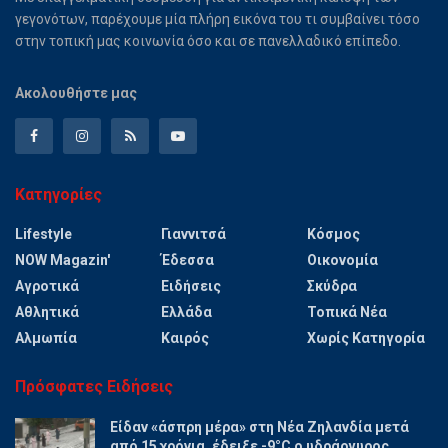
γεγονότων, παρέχουμε μία πλήρη εικόνα του τι συμβαίνει τόσο
στην τοπική μας κοινωνία όσο και σε πανελλαδικό επίπεδο.
Ακολουθήστε μας
Κατηγορίες
Lifestyle
Γιαννιτσά
Κόσμος
NOW Magazin'
Έδεσσα
Οικονομία
Αγροτικά
Ειδήσεις
Σκύδρα
Αθλητικά
Ελλάδα
Τοπικά Νέα
Αλμωπία
Καιρός
Χωρίς Κατηγορία
Πρόσφατες Ειδήσεις
Είδαν «άσπρη μέρα» στη Νέα Ζηλανδία μετά
από 15 χρόνια, έδειξε -9°C ο υδράργυρος