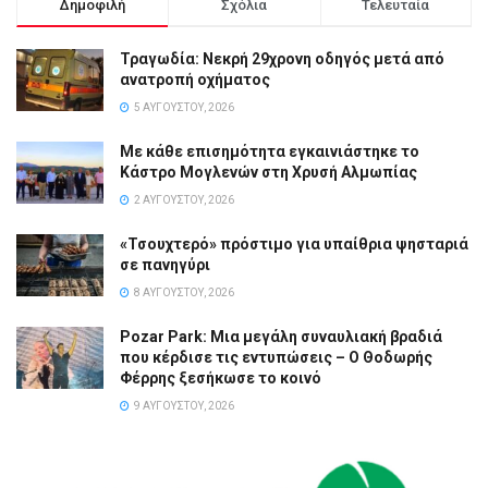
Δημοφιλή
Σχόλια
Τελευταία
Τραγωδία: Νεκρή 29χρονη οδηγός μετά από
ανατροπή οχήματος
5 ΑΥΓΟΎΣΤΟΥ, 2026
Με κάθε επισημότητα εγκαινιάστηκε το
Κάστρο Μογλενών στη Χρυσή Αλμωπίας
2 ΑΥΓΟΎΣΤΟΥ, 2026
«Τσουχτερό» πρόστιμο για υπαίθρια ψησταριά
σε πανηγύρι
8 ΑΥΓΟΎΣΤΟΥ, 2026
Pozar Park: Μια μεγάλη συναυλιακή βραδιά
που κέρδισε τις εντυπώσεις – Ο Θοδωρής
Φέρρης ξεσήκωσε το κοινό
9 ΑΥΓΟΎΣΤΟΥ, 2026