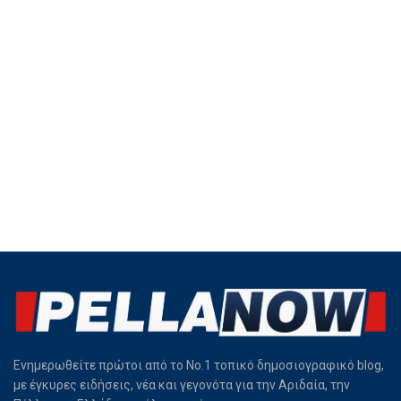
Ενημερωθείτε πρώτοι από το Νο.1 τοπικό δημοσιογραφικό blog,
με έγκυρες ειδήσεις, νέα και γεγονότα για την Αριδαία, την