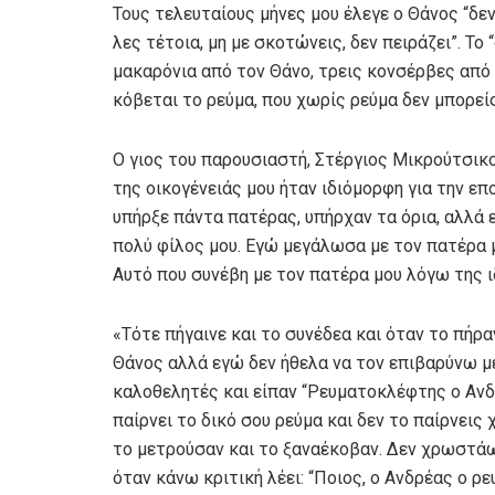
Τους τελευταίους μήνες μου έλεγε ο Θάνος “δεν
λες τέτοια, μη με σκοτώνεις, δεν πειράζει”. Το
μακαρόνια από τον Θάνο, τρεις κονσέρβες από τ
κόβεται το ρεύμα, που χωρίς ρεύμα δεν μπορείς
Ο γιος του παρουσιαστή, Στέργιος Μικρούτσικο
της οικογένειάς μου ήταν ιδιόμορφη για την επ
υπήρξε πάντα πατέρας, υπήρχαν τα όρια, αλλά ε
πολύ φίλος μου. Εγώ μεγάλωσα με τον πατέρα μ
Αυτό που συνέβη με τον πατέρα μου λόγω της ι
«Τότε πήγαινε και το συνέδεα και όταν το πήρ
Θάνος αλλά εγώ δεν ήθελα να τον επιβαρύνω με 
καλοθελητές και είπαν “Ρευματοκλέφτης ο Ανδ
παίρνει το δικό σου ρεύμα και δεν το παίρνεις
το μετρούσαν και το ξαναέκοβαν. Δεν χρωστάω
όταν κάνω κριτική λέει: “Ποιος, ο Ανδρέας ο ρ