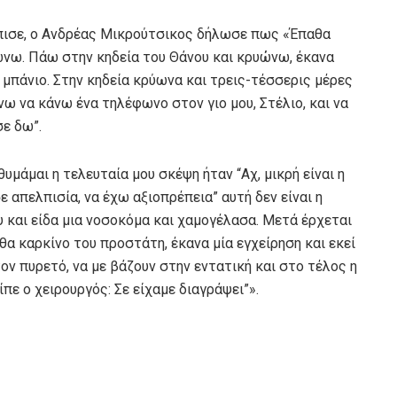
πισε, ο Ανδρέας Μικρούτσικος δήλωσε πως «Έπαθα
υώνω. Πάω στην κηδεία του Θάνου και κρυώνω, έκανα
 μπάνιο. Στην κηδεία κρύωνα και τρεις-τέσσερις μέρες
ω να κάνω ένα τηλέφωνο στον γιο μου, Στέλιο, και να
σε δω”.
υμάμαι η τελευταία μου σκέψη ήταν “Αχ, μικρή είναι η
ε απελπισία, να έχω αξιοπρέπεια” αυτή δεν είναι η
υ και είδα μια νοσοκόμα και χαμογέλασα. Μετά έρχεται
θα καρκίνο του προστάτη, έκανα μία εγχείρηση και εκεί
τον πυρετό, να με βάζουν στην εντατική και στο τέλος η
πε ο χειρουργός: Σε είχαμε διαγράψει”».