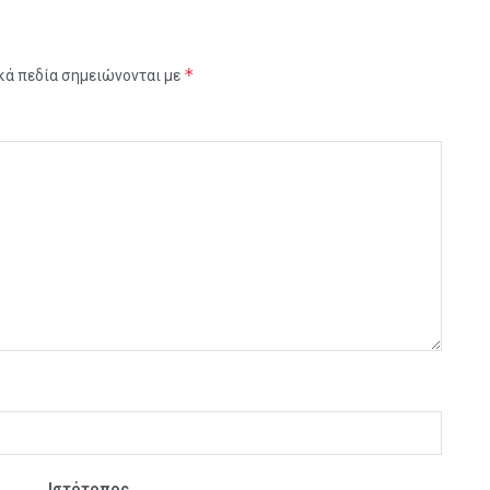
*
κά πεδία σημειώνονται με
Ιστότοπος