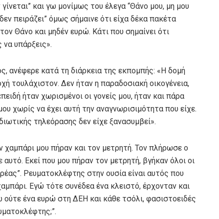
 γίνεται” και γω μονίμως του έλεγα “Θάνο μου, μη μου
 “δεν πειράζει” όμως σήμαινε ότι είχα δέκα πακέτα
ον Θάνο και μηδέν ευρώ. Κάτι που σημαίνει ότι
 να υπάρξεις».
ς, ανέφερε κατά τη διάρκεια της εκπομπής: «Η δομή
οχή τουλάχιστον. Δεν ήταν η παραδοσιακή οικογένεια,
πειδή ήταν χωρισμένοι οι γονείς μου, ήταν και πάρα
ου χωρίς να έχει αυτή την αναγνωρισιμότητα που είχε.
διωτικής τηλεόρασης δεν είχε ξανασυμβεί».
αν χαμπάρι μου πήραν και τον μετρητή. Τον πλήρωσε ο
αυτό. Εκεί που μου πήραν τον μετρητή, βγήκαν όλοι οι
ρέας”. Ρευματοκλέφτης στην ουσία είναι αυτός που
 χαμπάρι. Εγώ τότε συνέδεα ένα κλειστό, έρχονταν και
 ούτε ένα ευρώ στη ΔΕΗ και κάθε τσόλι, φασιστοειδές
ευματοκλέφτης;”.