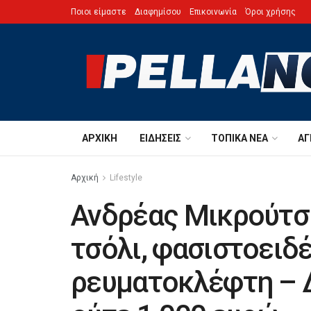
Ποιοι είμαστε
Διαφημίσου
Επικοινωνία
Όροι χρήσης
ΑΡΧΙΚΉ
ΕΙΔΉΣΕΙΣ
ΤΟΠΙΚΆ ΝΈΑ
ΑΓ
Αρχική
Lifestyle
Ανδρέας Μικρούτσι
τσόλι, φασιστοειδέ
ρευματοκλέφτη – 