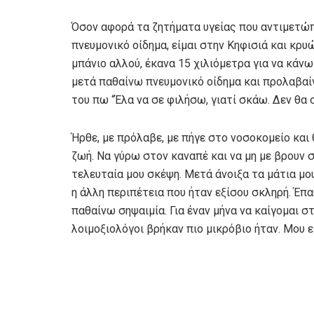
Όσον αφορά τα ζητήματα υγείας που αντιμετώ
πνευμονικό οίδημα, είμαι στην Κηφισιά και κρ
μπάνιο αλλού, έκανα 15 χιλιόμετρα για να κάνω
μετά παθαίνω πνευμονικό οίδημα και προλαβαίν
του πω “Έλα να σε φιλήσω, γιατί σκάω. Δεν θα 
Ήρθε, με πρόλαβε, με πήγε στο νοσοκομείο και θ
ζωή. Να γύρω στον καναπέ και να μη με βρουν σ
τελευταία μου σκέψη. Μετά άνοιξα τα μάτια μο
η άλλη περιπέτεια που ήταν εξίσου σκληρή. Έπα
παθαίνω σηψαιμία. Για έναν μήνα να καίγομαι σ
λοιμοξιολόγοι βρήκαν πιο μικρόβιο ήταν. Μου εί