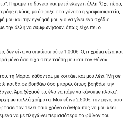
υτό”. Πήραμε το δάνειο και μετά έλεγε η άλλη “Όχι τώρα,
ικερδής η λύση, με έσφαξε στο γόνατο η γραφειοκρατία,
 μου και την εγγύησή μου για να γίνει ένα σχέδιο
με την άλλη να συμφωνήσουν, όπως είχε πει ο
α, δεν είχα να σηκώσω ούτε 1.000€. Ο,τι χρήμα είχα και
 παρά μόνο όσα είχα στην τσέπη μου και τον Θάνο».
ου, τη Μαρία, κάθονται, με κοιτάει και μου λέει “Μη σε
 εδώ και θα σε βοηθάω όσο μπορώ, όπως βοηθάω την
ήθαγες; Άρα ξέχασέ το, έλα να πάμε να κάνουμε πλάκα”.
αρχή με πολλά χρήματα. Μου έδινε 2.500€ τον μήνα, όσο
έφτασε τον τελευταίο χρόνο ο άνθρωπος να μου λέει
 εμένα να με πληγώνει περισσότερο το φθίνον του