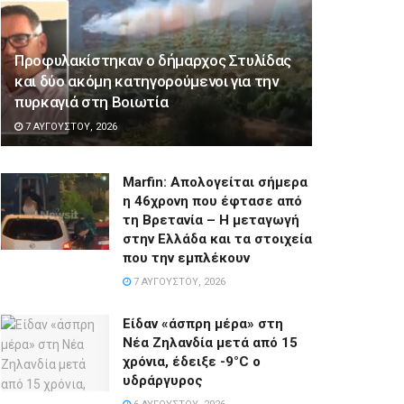
Προφυλακίστηκαν ο δήμαρχος Στυλίδας
και δύο ακόμη κατηγορούμενοι για την
πυρκαγιά στη Βοιωτία
7 ΑΥΓΟΎΣΤΟΥ, 2026
Marfin: Απολογείται σήμερα
η 46χρονη που έφτασε από
τη Βρετανία – Η μεταγωγή
στην Ελλάδα και τα στοιχεία
που την εμπλέκουν
7 ΑΥΓΟΎΣΤΟΥ, 2026
Είδαν «άσπρη μέρα» στη
Νέα Ζηλανδία μετά από 15
χρόνια, έδειξε -9°C ο
υδράργυρος