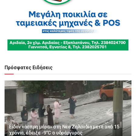
Πρόσφατες Ειδήσεις
Είδαν «άσπρη μέρα» στη Νέα Ζηλανδία μετά από 15
χρόνια, έδειξε -9°C ο υδράργυρος