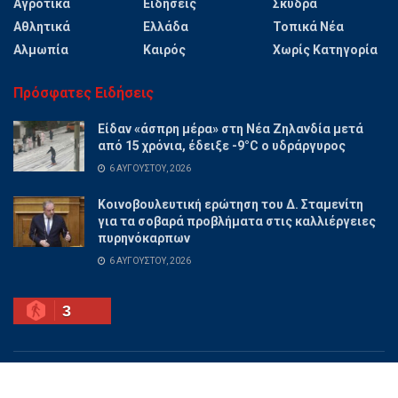
Αγροτικά
Ειδήσεις
Σκύδρα
Αθλητικά
Ελλάδα
Τοπικά Νέα
Αλμωπία
Καιρός
Χωρίς Κατηγορία
Πρόσφατες Ειδήσεις
Είδαν «άσπρη μέρα» στη Νέα Ζηλανδία μετά
από 15 χρόνια, έδειξε -9°C ο υδράργυρος
6 ΑΥΓΟΎΣΤΟΥ, 2026
Κοινοβουλευτική ερώτηση του Δ. Σταμενίτη
για τα σοβαρά προβλήματα στις καλλιέργειες
πυρηνόκαρπων
6 ΑΥΓΟΎΣΤΟΥ, 2026
3
Ποιοι είμαστε
Διαφημίσου
Επικοινωνία
Όροι χρήσης