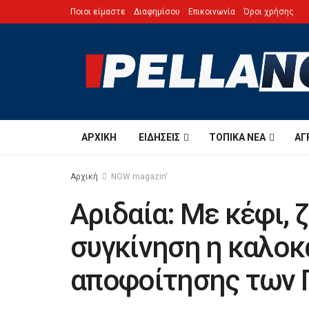
Ποιοι είμαστε
Διαφημίσου
Επικοινωνία
Όροι χρήσης
ΑΡΧΙΚΉ
ΕΙΔΉΣΕΙΣ
ΤΟΠΙΚΆ ΝΈΑ
ΑΓ
Αρχική
NOW magazin'
Αριδαία: Με κέφι, 
συγκίνηση η καλοκ
αποφοίτησης των 