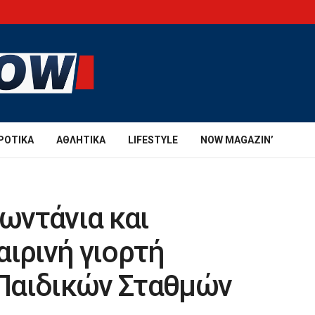
ΡΟΤΙΚΆ
ΑΘΛΗΤΙΚΆ
LIFESTYLE
NOW MAGAZIN’
ζωντάνια και
αιρινή γιορτή
Παιδικών Σταθμών