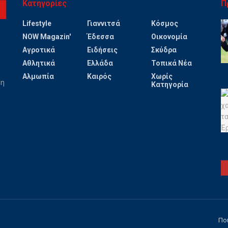
Κατηγορίες
Π
Lifestyle
Γιαννιτσά
Κόσμος
NOW Magazin'
Έδεσσα
Οικονομία
Αγροτικά
Ειδήσεις
Σκύδρα
Αθλητικά
Ελλάδα
Τοπικά Νέα
Αλμωπία
Καιρός
Χωρίς
ψη
Κατηγορία
Πο