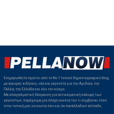
Ενημερωθείτε πρώτοι από το Νο.1 τοπικό δημοσιογραφικό blog,
με έγκυρες ειδήσεις, νέα και γεγονότα για την Αριδαία, την
Πέλλα, την Ελλάδα και όλο τον κόσμο.
Με επαγγελματική δέσμευση για αντικειμενική κάλυψη των
γεγονότων, παρέχουμε μία πλήρη εικόνα του τι συμβαίνει τόσο
στην τοπική μας κοινωνία όσο και σε πανελλαδικό επίπεδο.