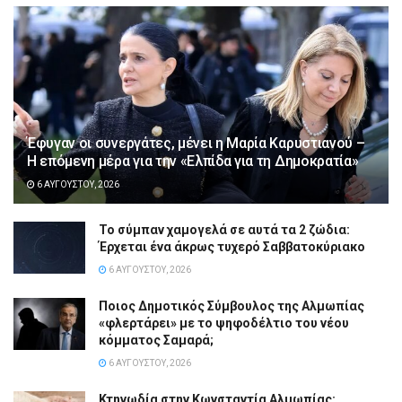
Έφυγαν οι συνεργάτες, μένει η Μαρία Καρυστιανού –
Η επόμενη μέρα για την «Ελπίδα για τη Δημοκρατία»
6 ΑΥΓΟΎΣΤΟΥ, 2026
Το σύμπαν χαμογελά σε αυτά τα 2 ζώδια:
Έρχεται ένα άκρως τυχερό Σαββατοκύριακο
6 ΑΥΓΟΎΣΤΟΥ, 2026
Ποιος Δημοτικός Σύμβουλος της Αλμωπίας
«φλερτάρει» με το ψηφοδέλτιο του νέου
κόμματος Σαμαρά;
6 ΑΥΓΟΎΣΤΟΥ, 2026
Κτηνωδία στην Κωνσταντία Αλμωπίας: